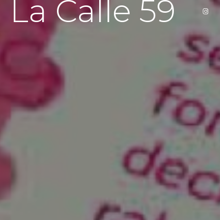
La Calle 59
Correo
Dirección
Calle 59 esquina con 8
Campeche
Tel
+529811183806